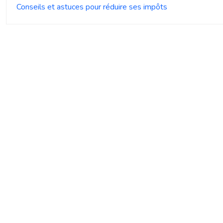
Conseils et astuces pour réduire ses impôts
La déclaration en ligne et au format papier disponible dès le m