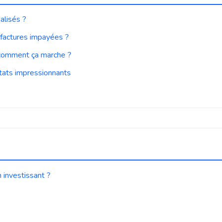
alisés ?
 factures impayées ?
 comment ça marche ?
tats impressionnants
 investissant ?